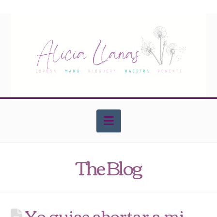
Navigation
The Blog
Yo quise abortar a mi