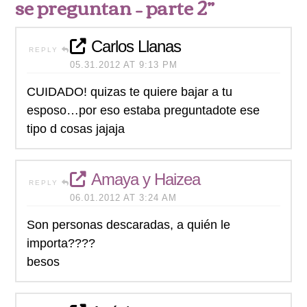
se preguntan – parte 2”
Carlos Llanas
REPLY
05.31.2012 AT 9:13 PM
CUIDADO! quizas te quiere bajar a tu
esposo…por eso estaba preguntadote ese
tipo d cosas jajaja
Amaya y Haizea
REPLY
06.01.2012 AT 3:24 AM
Son personas descaradas, a quién le
importa????
besos