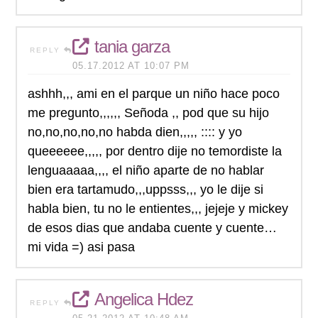
tania garza
REPLY
05.17.2012 AT 10:07 PM
ashhh,,, ami en el parque un niño hace poco
me pregunto,,,,,, Señoda ,, pod que su hijo
no,no,no,no,no habda dien,,,,, :::: y yo
queeeeee,,,,, por dentro dije no temordiste la
lenguaaaaa,,,, el niño aparte de no hablar
bien era tartamudo,,,uppsss,,, yo le dije si
habla bien, tu no le entientes,,, jejeje y mickey
de esos dias que andaba cuente y cuente…
mi vida =) asi pasa
Angelica Hdez
REPLY