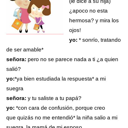
(le dice a su hija)
¿apoco no esta
hermosa? y mira los
ojos!
yo:
* sonrío, tratando
de ser amable*
señora:
pero no se parece nada a ti ¿a quien
salió?
yo:
*ya bien estudiada la respuesta* a mi
suegra
señora:
y tu saliste a tu papá?
yo:
*con cara de confusión, porque creo
que quizás no me entendió* la niña salio a mi
suegra, la mamá de mi esposo