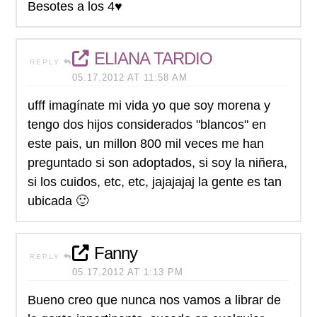
Besotes a los 4♥
ELIANA TARDIO
REPLY
05.17.2012 AT 11:58 AM
ufff imagínate mi vida yo que soy morena y
tengo dos hijos considerados "blancos" en
este pais, un millon 800 mil veces me han
preguntado si son adoptados, si soy la niñera,
si los cuidos, etc, etc, jajajajaj la gente es tan
ubicada 🙂
Fanny
REPLY
05.17.2012 AT 1:13 PM
Bueno creo que nunca nos vamos a librar de