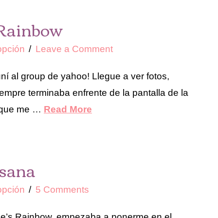
 Rainbow
pción
Leave a Comment
ní al group de yahoo! Llegue a ver fotos,
iempre terminaba enfrente de la pantalla de la
s que me …
Read More
 sana
pción
5 Comments
ece’s Rainbow, empezaba a ponerme en el