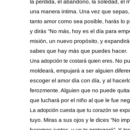
la perdida, el abandono, la soledad, el 
una manera intima. Una vez que sepas, n
tanto amor como sea posible, harás lo p
y dirás “No más, hoy es el día para emp
misión, un nuevo propósito, y expandirás
sabes que hay más que puedes hacer.
. No pu
Una adopción te costará quien eres
moldeará, empujará a ser alguien difere
escoger el amor día con día, y al hace
ferozmente. Alguien que no puede quitar 
que luchará por el niño al que le fue 
La adopción cuesta que tu corazón se exp
tuyo. Miras a sus ojos y le dices “No im
haremos juntos, y yo te protegeré”. Y t