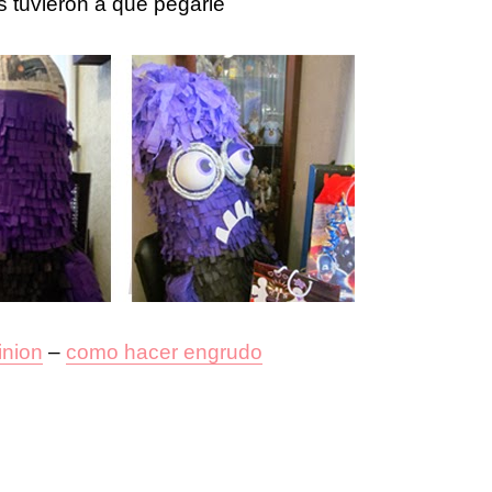
s tuvieron a que pegarle
inion
–
como hacer engrudo