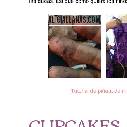
las dudas, así que como quiera los niño
Tutorial de piñata de m
CUPCAKES