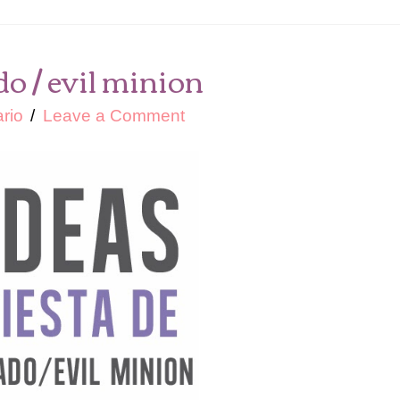
o / evil minion
ario
Leave a Comment