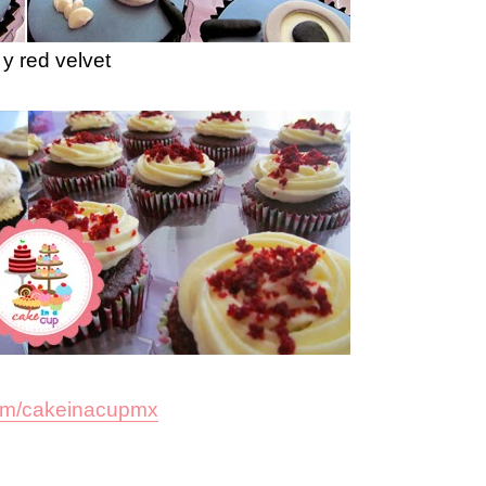
y red velvet
com/cakeinacupmx