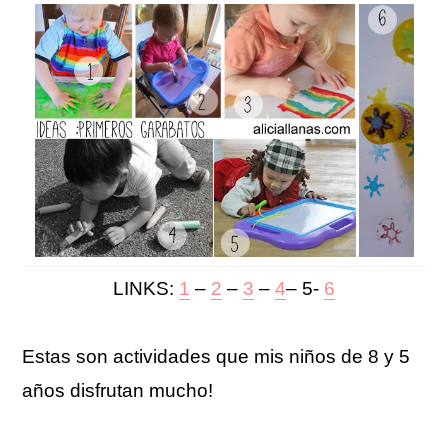
LINKS:
1
–
2
–
3
–
4
– 5-
6
Estas son actividades que mis niños de 8 y 5
años disfrutan mucho!