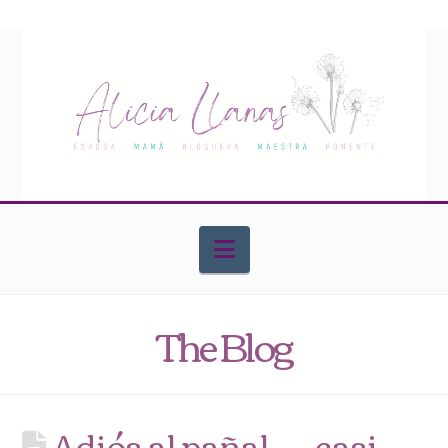
Navigation
The Blog
Adiós al pañal…. casi