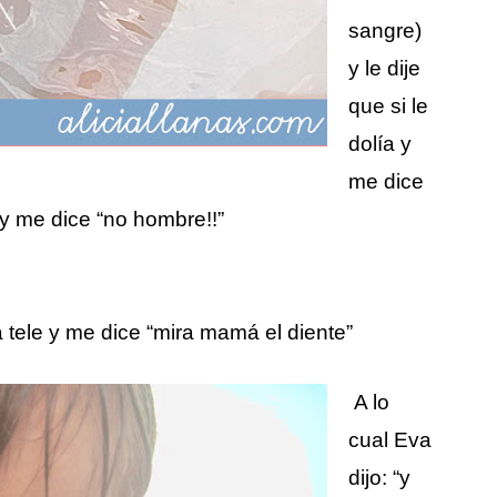
sangre)
y le dije
que si le
dolía y
me dice
a y me dice “no hombre!!”
tele y me dice “mira mamá el diente”
A lo
cual Eva
dijo: “y