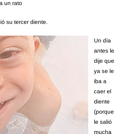
a un rato
ó su tercer diente.
Un día
antes le
dije que
ya se le
iba a
caer el
diente
(porque
le salió
mucha