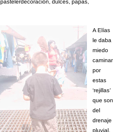
 pastelerdecoración, dulces, papas,
A Elías
le daba
miedo
caminar
por
estas
‘rejillas’
que son
del
drenaje
pluvial,