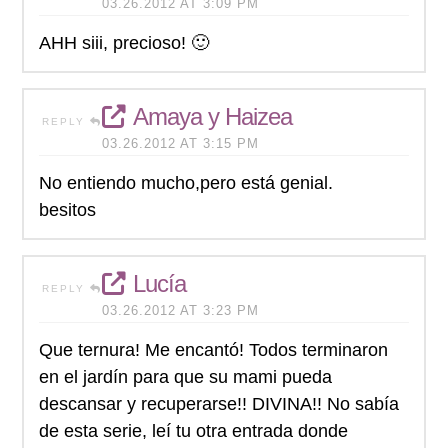
03.26.2012 AT 3:09 PM
AHH siii, precioso! 🙂
Amaya y Haizea
REPLY
03.26.2012 AT 3:15 PM
No entiendo mucho,pero está genial.
besitos
Lucía
REPLY
03.26.2012 AT 3:23 PM
Que ternura! Me encantó! Todos terminaron
en el jardín para que su mami pueda
descansar y recuperarse!! DIVINA!! No sabía
de esta serie, leí tu otra entrada donde