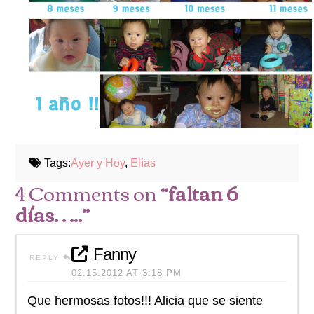
Tags:
Ayer y Hoy
,
Elías
4 Comments on
“faltan 6
días…..”
Fanny
REPLY
02.15.2012 AT 3:18 PM
Que hermosas fotos!!! Alicia que se siente