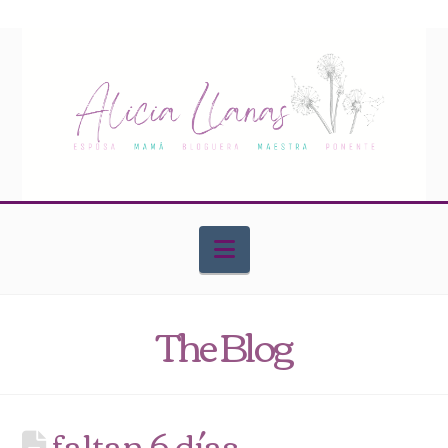
Navigation
The Blog
faltan 6 días…..