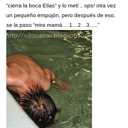
“cierra la boca Elías” y lo metí ..
ops!
otra vez
un pequeño empujón, pero después de eso,
se la paso “mira mamá… 1…2…3…..”