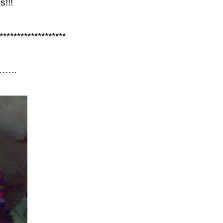
s!!!
*******************
……….
.