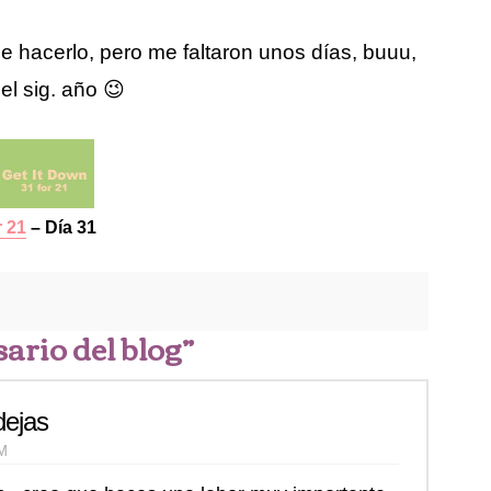
 de hacerlo, pero me faltaron unos días, buuu,
el sig. año 😉
r 21
– Día 31
ario del blog”
dejas
PM