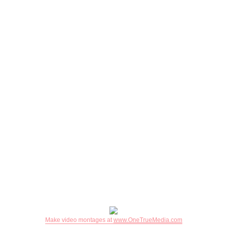
Make video montages at
www.OneTrueMedia.com