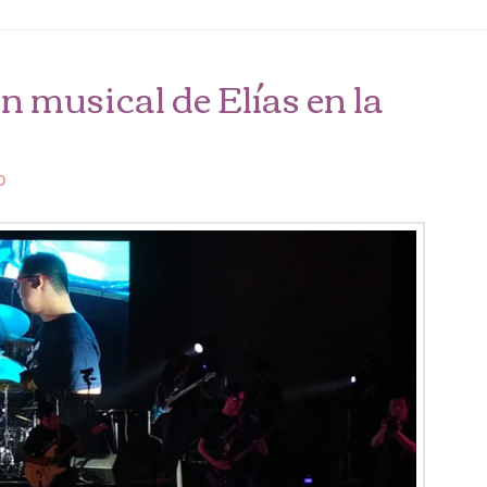
 musical de Elías en la
o