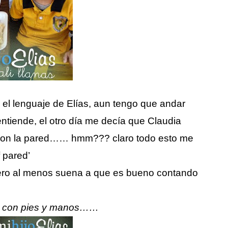
 el lenguaje de Elías, aun tengo que andar
entiende, el otro día me decía que Claudia
go con la pared…… hmm??? claro todo esto me
f pared’
pero al menos suena a que es bueno contando
a con pies y manos……